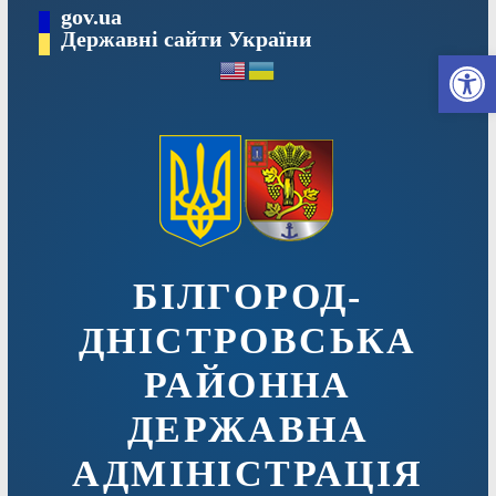
Перейти
gov.ua
до
Державні сайти України
Ві
вмісту
БІЛГОРОД-
ДНІСТРОВСЬКА
РАЙОННА
ДЕРЖАВНА
АДМІНІСТРАЦІЯ