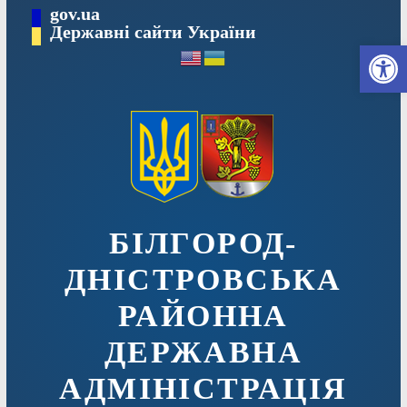
Перейти
gov.ua
до
Державні сайти України
Ві
вмісту
БІЛГОРОД-
ДНІСТРОВСЬКА
РАЙОННА
ДЕРЖАВНА
АДМІНІСТРАЦІЯ