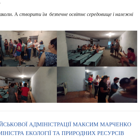
.
 школи. А
створити їм безпечне освітнє середовище i належні
ІЙСЬКОВОЇ АДМІНІСТРАЦІЇ МАКСИМ МАРЧЕНКО
МІНІСТРА ЕКОЛОГІЇ ТА ПРИРОДНИХ РЕСУРСІВ