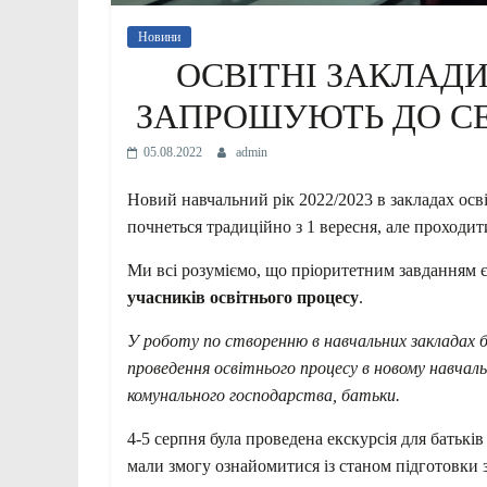
Новини
ОСВІТНІ ЗАКЛАДИ
ЗАПРОШУЮТЬ ДО СЕ
05.08.2022
admin
Новий навчальний рік 2022/2023 в закладах освіт
почнеться традиційно з 1 вересня, але проходи
Ми всі розуміємо, що пріоритетним завданням 
учасників освітнього процесу
.
У роботу по
створенн
ю
в
навчальних
закладах 
проведення освітнього процесу в
новому
навчаль
комунального господарства, батьки.
4-5 серпня була проведена екскурсія для батьків 
мали змогу ознайомитися із станом підготовки 