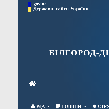
Перейти
gov.ua
до
Державні сайти України
вмісту
БІЛГОРОД-
РДА
НОВИНИ
СТРУ