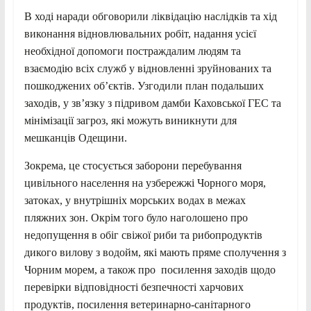
В ході наради обговорили ліквідацію наслідків та хід
виконання відновлювальних робіт, надання усієї
необхідної допомоги постраждалим людям та
взаємодію всіх служб у відновленні зруйнованих та
пошкоджених об’єктів. Узгодили план подальших
заходів, у зв’язку з підривом дамби Каховської ГЕС та
мінімізації загроз, які можуть виникнути для
мешканців Одещини.
Зокрема, це стосується заборони перебування
цивільного населення на узбережжі Чорного моря,
затоках, у внутрішніх морських водах в межах
пляжних зон. Окрім того було наголошено про
недопущення в обіг свіжої риби та рибопродуктів
дикого вилову з водойм, які мають пряме сполучення з
Чорним морем, а також про посилення заходів щодо
перевірки відповідності безпечності харчових
продуктів, посилення ветеринарно-санітарного