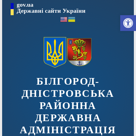
Перейти
gov.ua
до
Державні сайти України
Ві
вмісту
БІЛГОРОД-
ДНІСТРОВСЬКА
РАЙОННА
ДЕРЖАВНА
АДМІНІСТРАЦІЯ