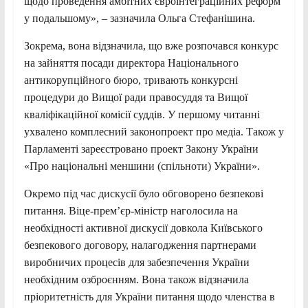
щодо проведення амбітних євроінтеграційних реформ
у подальшому», – зазначила Ольга Стефанішина.
Зокрема, вона відзначила, що вже розпочався конкурс
на зайняття посади директора Національного
антикорупційного бюро, тривають конкурсні
процедури до Вищої ради правосуддя та Вищої
кваліфікаційної комісії суддів. У першому читанні
ухвалено комплесний законопроект про медіа. Також у
Парламенті зареєстровано проект Закону України
«Про національні меншини (спільноти) України».
Окремо під час дискусії було обговорено безпекові
питання. Віце-прем’єр-міністр наголосила на
необхідності активної дискусії довкола Київського
безпекового договору, налагодження партнерами
виробничих процесів для забезпечення України
необхідним озброєнням. Вона також відзначила
пріоритетність для України питання щодо членства в