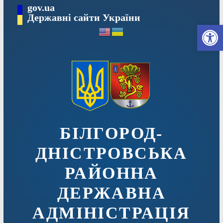
Перейти
gov.ua
до
Державні сайти України
Ві
вмісту
БІЛГОРОД-
ДНІСТРОВСЬКА
РАЙОННА
ДЕРЖАВНА
АДМІНІСТРАЦІЯ