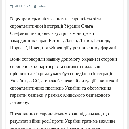
29.11.2022
admin
Віце-прем’єр-міністр з питань європейської та
євроатлантичної інтеграції України Ольга
Стефанішина провела зустріч з міністрами
закордонних справ Естонії, Латвії, Литви, Ісландії,
Норвегії, Швеції та Фінляндії у розширеному форматі.
Вони обговорили наявну допомогу Україні зі сторони
європейських партнерів та нагальні подальші
пріоритети. Окрема увагу була
приділена інтеграції
України до ЄС, а також безпековій ситуації в контексті
євроатлантичних прагнень України та оформлення
гарантій безпеки у рамках Київського безпекового
договору.
Представники європейських країн відзначали, що
результат війни росії проти України гратиме важливе
значення для всього регіону. Була висловлена