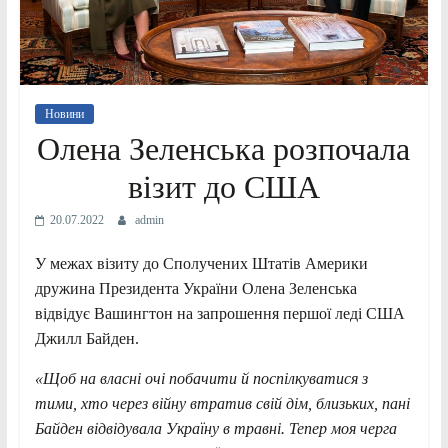
Новини
Олена Зеленська розпочала
візит до США
20.07.2022
admin
У межах візиту до Сполучених Штатів Америки
дружина Президента України Олена Зеленська
відвідує Вашингтон на запрошення першої леді США
Джилл Байден.
«Щоб на власні очі побачити й поспілкуватися з
тими, хто через війну втратив свій дім, близьких, пані
Байден відвідувала Україну в травні. Тепер моя черга