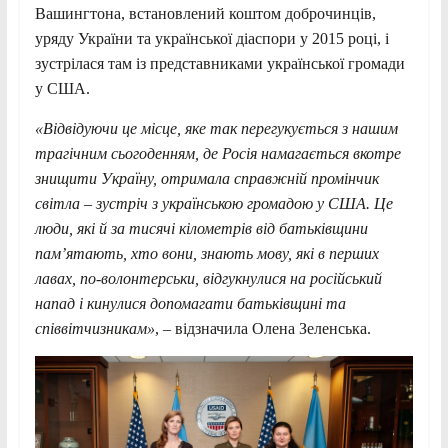
Вашингтона, встановлений коштом доброчинців,
уряду України та української діаспори у 2015 році, і
зустрілася там із представниками української громади
у США.
«Відвідуючи це місце, яке так перегукується з нашим
трагічним сьогоденням, де Росія намагається вкотре
знищити Україну, отримала справжній промінчик
світла – зустріч з українською громадою у США. Це
люди, які й за тисячі кілометрів від батьківщини
пам’ятають, хто вони, знають мову, які в перших
лавах, по-волонтерськи, відгукнулися на російський
напад і кинулися допомагати батьківщині та
співвітчизникам»
, – відзначила Олена Зеленська.