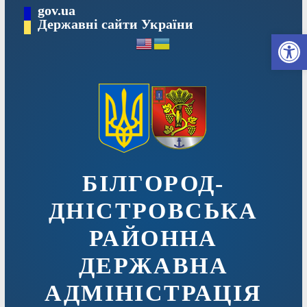
Перейти
gov.ua
до
Державні сайти України
Ві
вмісту
БІЛГОРОД-
ДНІСТРОВСЬКА
РАЙОННА
ДЕРЖАВНА
АДМІНІСТРАЦІЯ