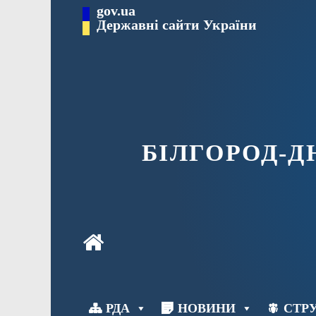
Перейти
gov.ua
до
Державні сайти України
вмісту
БІЛГОРОД-
РДА
НОВИНИ
СТРУ