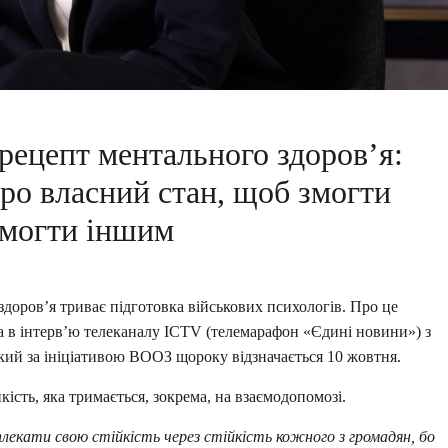
рецепт ментального здоров’я:
ро власний стан, щоб змогти
могти іншим
доров’я триває підготовка військових психологів. Про це
а в інтерв’ю телеканалу ICTV (телемарафон «Єдині новини») з
який за ініціативою ВООЗ щороку відзначається 10 жовтня.
ість, яка тримається, зокрема, на взаємодопомозі.
плекати свою стійкість через стійкість кожного з громадян, бо