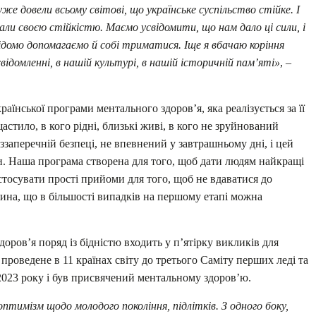
же довели всьому світові, що українське суспільство стійке. І
али своєю стійкістю. Маємо усвідомити, що нам дало ці сили, і
відомо допомагаємо й собі триматися. Іще я вбачаю коріння
ідомленні, в нашій культурі, в нашій історичній пам’яті»
, –
раїнської програми ментального здоров’я, яка реалізується за її
щастило, в кого рідні, близькі живі, в кого не зруйнований
еззаперечній безпеці, не впевнений у завтрашньому дні, і цей
и. Наша програма створена для того, щоб дати людям найкращі
стосувати прості прийоми для того, щоб не вдаватися до
вина, що в більшості випадків на першому етапі можна
ров’я поряд із бідністю входить у п’ятірку викликів для
проведене в 11 країнах світу до третього Саміту перших леді та
 2023 року і був присвячений ментальному здоров’ю.
птимізм щодо молодого покоління, підлітків. З одного боку,