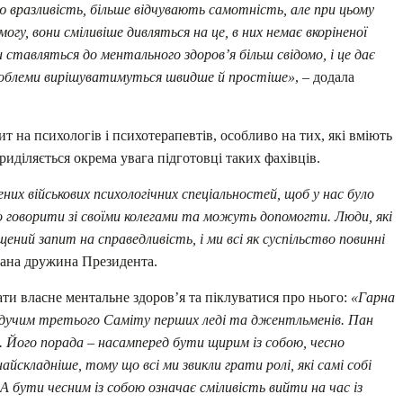
ю вразливість, більше відчувають самотність, але при цьому
гу, вони сміливіше дивляться на це, в них немає вкоріненої
ставляться до ментального здоров’я більш свідомо, і це дає
проблеми вирішуватимуться швидше й простіше»
, – додала
т на психологів і психотерапевтів, особливо на тих, які вміють
иділяється окрема увага підготовці таких фахівців.
них військових психологічних спеціальностей, щоб у нас було
о говорити зі своїми колегами та можуть допомогти. Люди, які
ний запит на справедливість, і ми всі як суспільство повинні
нана дружина Президента.
ати власне ментальне здоров’я та піклуватися про нього:
«Гарна
 ведучим третього Саміту перших леді та джентльменів. Пан
. Його порада – насамперед бути щирим із собою, чесно
айскладніше, тому що всі ми звикли грати ролі, які самі собі
 А бути чесним із собою означає сміливість вийти на час із