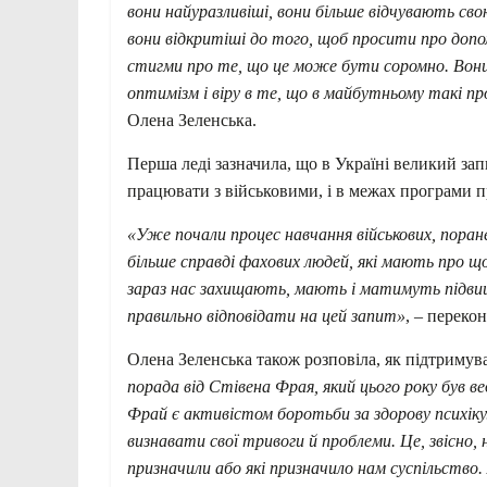
вони найуразливіші, вони більше відчувають сво
вони відкритіші до того, щоб просити про допомо
стигми про те, що це може бути соромно. Вони 
оптимізм і віру в те, що в майбутньому такі 
Олена Зеленська.
Перша леді зазначила, що в Україні великий запи
працювати з військовими, і в межах програми пр
«Уже почали процес навчання військових, поране
більше справді фахових людей, які мають про щ
зараз нас захищають, мають і матимуть підвище
правильно відповідати на цей запит»
, – переко
Олена Зеленська також розповіла, як підтримув
порада від Стівена Фрая, який цього року був
Фрай є активістом боротьби за здорову психіку
визнавати свої тривоги й проблеми. Це, звісно, н
призначили або які призначило нам суспільство.