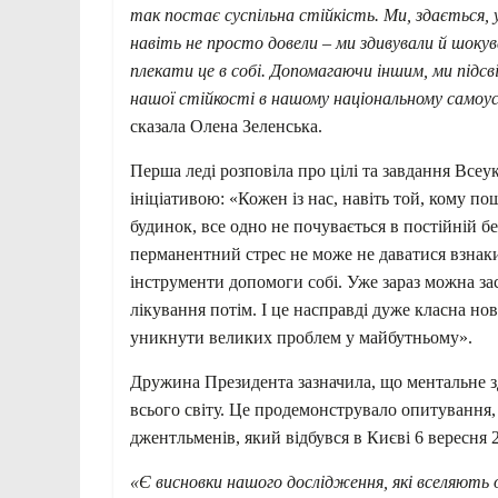
так постає суспільна стійкість. Ми, здається, у
навіть не просто довели – ми здивували й шокув
плекати це в собі. Допомагаючи іншим, ми підс
нашої стійкості в нашому національному самоусв
сказала Олена Зеленська.
Перша леді розповіла про цілі та завдання Всеук
ініціативою: «Кожен із нас, навіть той, кому по
будинок, все одно не почувається в постійній б
перманентний стрес не може не даватися взнак
інструменти допомоги собі. Уже зараз можна за
лікування потім. І це насправді дуже класна но
уникнути великих проблем у майбутньому».
Дружина Президента зазначила, що ментальне здо
всього світу. Це продемонструвало опитування, 
джентльменів, який відбувся в Києві 6 вересня
«Є висновки нашого дослідження, які вселяють о