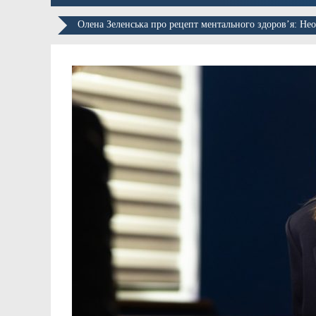
Олена Зеленська про рецепт ментального здоров’я: Не