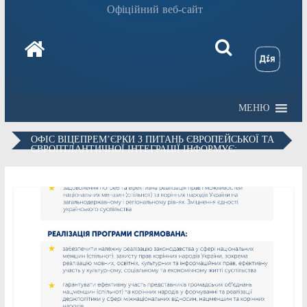
Офіційний веб-сайт
МЕНЮ
ОФІС ВІЦЕПРЕМ’ЄРКИ З ПИТАНЬ ЄВРОПЕЙСЬКОЇ ТА
ЄВРОПТЛАНТИЧНОЇ ІНТЕГРАЦІЇ ІНФОРМУЄ: