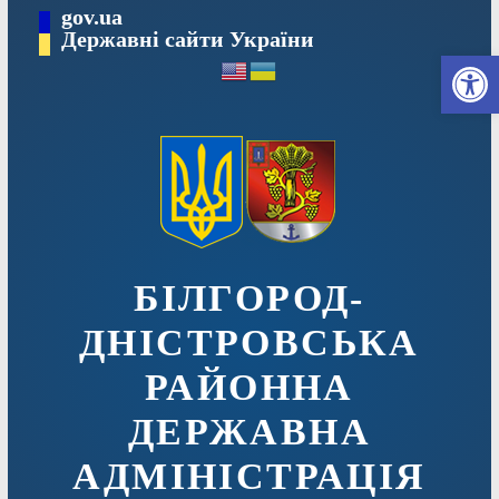
Перейти
gov.ua
до
Державні сайти України
Ві
вмісту
БІЛГОРОД-
ДНІСТРОВСЬКА
РАЙОННА
ДЕРЖАВНА
АДМІНІСТРАЦІЯ