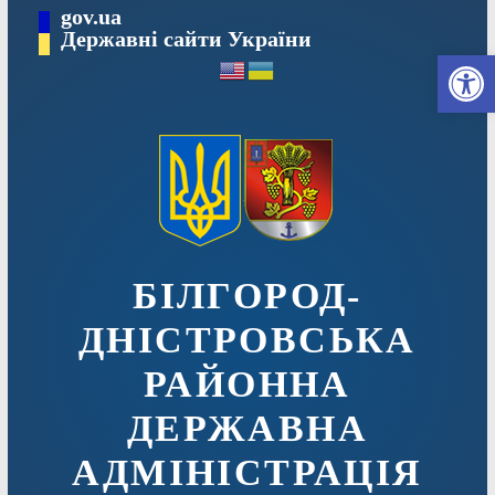
Перейти
gov.ua
до
Державні сайти України
Ві
вмісту
БІЛГОРОД-
ДНІСТРОВСЬКА
РАЙОННА
ДЕРЖАВНА
АДМІНІСТРАЦІЯ