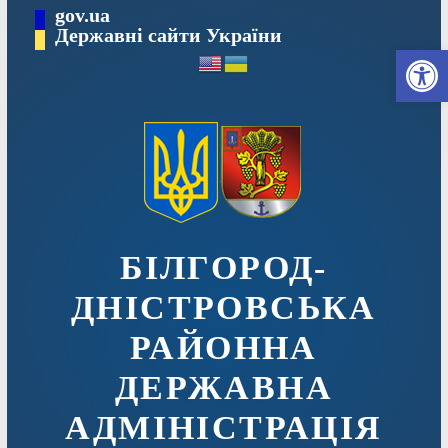
Перейти
gov.ua
до
Державні сайти України
Ві
вмісту
БІЛГОРОД-
ДНІСТРОВСЬКА
РАЙОННА
ДЕРЖАВНА
АДМІНІСТРАЦІЯ