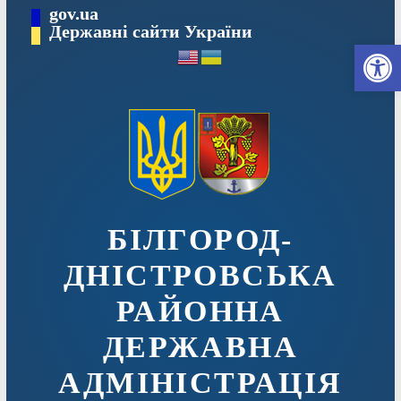
Перейти
gov.ua
до
Державні сайти України
Ві
вмісту
БІЛГОРОД-
ДНІСТРОВСЬКА
РАЙОННА
ДЕРЖАВНА
АДМІНІСТРАЦІЯ