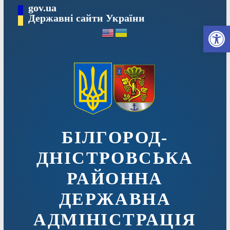
Перейти
gov.ua
до
Державні сайти України
Ві
вмісту
БІЛГОРОД-
ДНІСТРОВСЬКА
РАЙОННА
ДЕРЖАВНА
АДМІНІСТРАЦІЯ