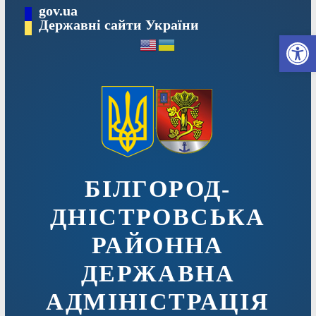
Перейти
gov.ua
до
Державні сайти України
Ві
вмісту
БІЛГОРОД-
ДНІСТРОВСЬКА
РАЙОННА
ДЕРЖАВНА
АДМІНІСТРАЦІЯ