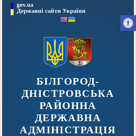
Перейти
gov.ua
до
Державні сайти України
Ві
вмісту
БІЛГОРОД-
ДНІСТРОВСЬКА
РАЙОННА
ДЕРЖАВНА
АДМІНІСТРАЦІЯ