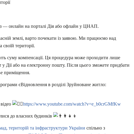
торії
з — онлайн на порталі Дія або офлайн у ЦНАП.
асній землі, варто почекати із заявою. Ми працюємо над
 своїй території.
ачить суму компенсації. Ця процедура може проходити лише
 у Дії або на електронну пошту. Після цього зможете придбати
ве приміщення.
програми єВідновлення в розділі Зруйноване житло:
 відео
https://www.youtube.com/watch?v=e_b0crGMfKw
лися до власних будинків
мад, територій та інфраструктури України
спільно з