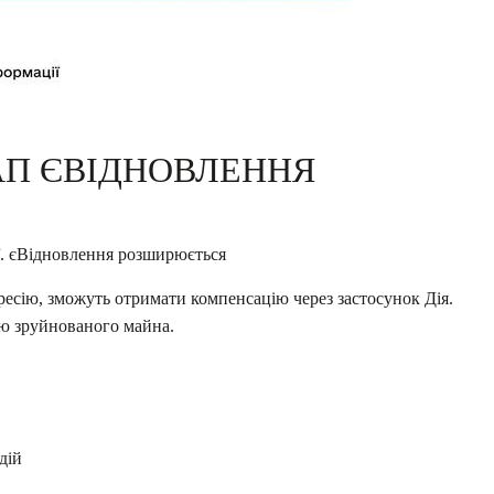
АП ЄВІДНОВЛЕННЯ
ї. єВідновлення розширюється
гресію, зможуть отримати компенсацію через застосунок Дія.
тю зруйнованого майна.
дій