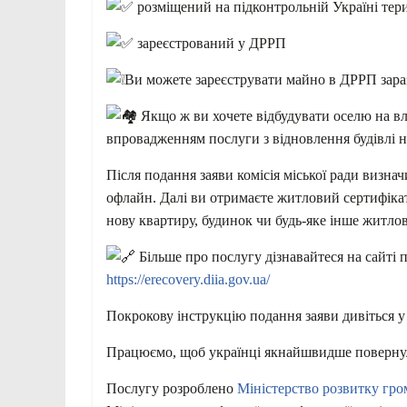
розміщений на підконтрольній Україні тери
зареєстрований у ДРРП
Ви можете зареєструвати майно в ДРРП зара
Якщо ж ви хочете відбудувати оселю на вл
впровадженням послуги з відновлення будівлі на
Після подання заяви комісія міської ради визн
офлайн. Далі ви отримаєте житловий сертифікат
нову квартиру, будинок чи будь-яке інше житло
Більше про послугу дізнавайтеся на сайті 
https://erecovery.diia.gov.ua/
Покрокову інструкцію подання заяви дивіться у
Працюємо, щоб українці якнайшвидше поверну
Послугу розроблено
Міністерство розвитку гро