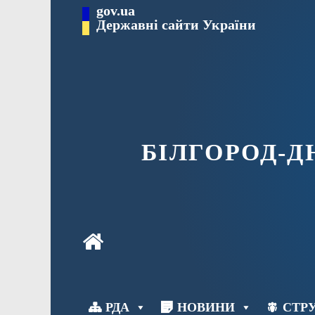
Перейти
gov.ua
до
Державні сайти України
вмісту
БІЛГОРОД-
РДА
НОВИНИ
СТРУ