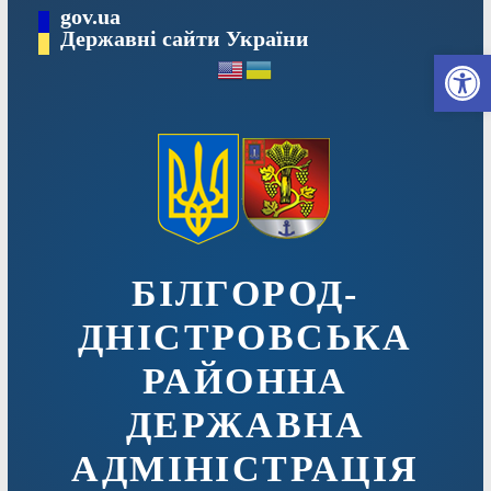
Перейти
gov.ua
до
Державні сайти України
Ві
вмісту
БІЛГОРОД-
ДНІСТРОВСЬКА
РАЙОННА
ДЕРЖАВНА
АДМІНІСТРАЦІЯ