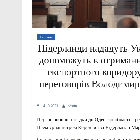
Новини
Нідерланди нададуть Укр
допоможуть в отриманн
експортного коридору
переговорів Володимир
14.10.2023
admin
Під час робочої поїздки до Одеської області Пр
Прем’єр-міністром Королівства Нідерланди Марк
Як зазначив Глава держави, сьогодні вони маю