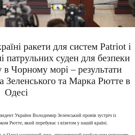
аїні ракети для систем Patriot і
і патрульних суден для безпеки
 в Чорному морі – результати
а Зеленського та Марка Рютте в
Одесі
езидент України Володимир Зеленський провів зустріч із
ом Рютте, який перебуває з візитом у нашій країні.
ть в Одесі насичений день, присвячений глобальним питанням