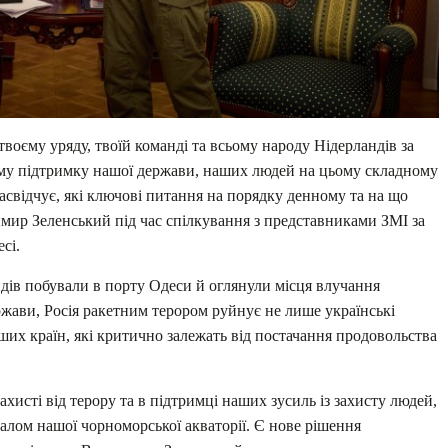
воєму уряду, твоїй команді та всьому народу Нідерландів за
ому підтримку нашої держави, наших людей на цьому складному
 засвідчує, які ключові питання на порядку денному та на що
имир Зеленський під час спілкування з представниками ЗМІ за
сі.
дів побували в порту Одеси й оглянули місця влучання
ержави, Росія ракетним терором руйнує не лише українські
нших країн, які критично залежать від постачання продовольства
ахисті від терору та в підтримці наших зусиль із захисту людей,
галом нашої чорноморської акваторії. Є нове рішення