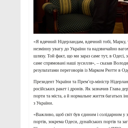
«Я вдячний Нідерландам, вдячний тобі, Марку, т
незмінну увагу до України та надзвичайно ваг
шляху. Той факт, що ми зараз саме тут, в Одесі,
саме спрямовані наші зусилля», – сказав Волод
результатами переговорів із Марком Рютте в Оде
Президент України та Прем’єр-міністр Нідерлан
російських ракет і дронів. Як зазначив Глава д
порти та міста, а й нормальне життя багатьох і
з України.
«Важливо, щоб світ був єдиним і солідарним у з
портів, зокрема Одеси, дунайських портів та за