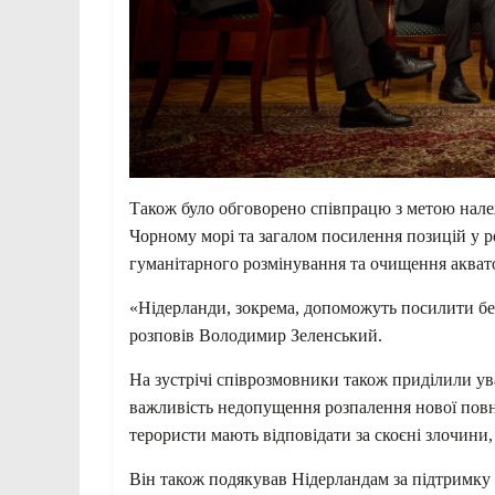
Також було обговорено співпрацю з метою нале
Чорному морі та загалом посилення позицій у ре
гуманітарного розмінування та очищення акватор
«Нідерланди, зокрема, допоможуть посилити бе
розповів Володимир Зеленський.
На зустрічі співрозмовники також приділили ува
важливість недопущення розпалення нової повн
терористи мають відповідати за скоєні злочини,
Він також подякував Нідерландам за підтримку 