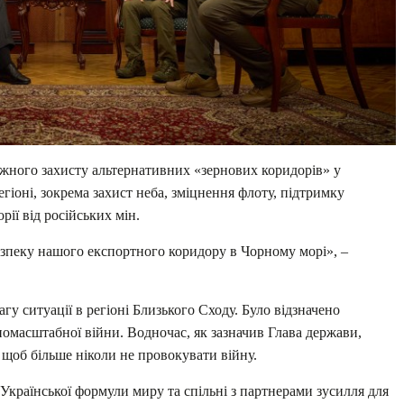
жного захисту альтернативних «зернових коридорів» у
гіоні, зокрема захист неба, зміцнення флоту, підтримку
ії від російських мін.
зпеку нашого експортного коридору в Чорному морі», –
гу ситуації в регіоні Близького Сходу. Було відзначено
омасштабної війни. Водночас, як зазначив Глава держави,
 щоб більше ніколи не провокувати війну.
Української формули миру та спільні з партнерами зусилля для