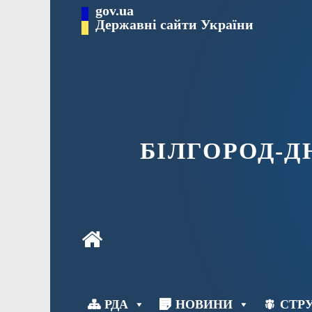
Перейти
gov.ua
до
Державні сайти України
вмісту
БІЛГОРОД-
РДА
НОВИНИ
СТРУ