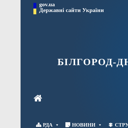
Перейти
gov.ua
до
Державні сайти України
вмісту
БІЛГОРОД-
РДА
НОВИНИ
СТРУ