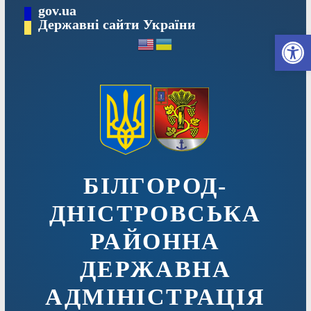
Перейти
gov.ua
до
Державні сайти України
Ві
вмісту
БІЛГОРОД-
ДНІСТРОВСЬКА
РАЙОННА
ДЕРЖАВНА
АДМІНІСТРАЦІЯ