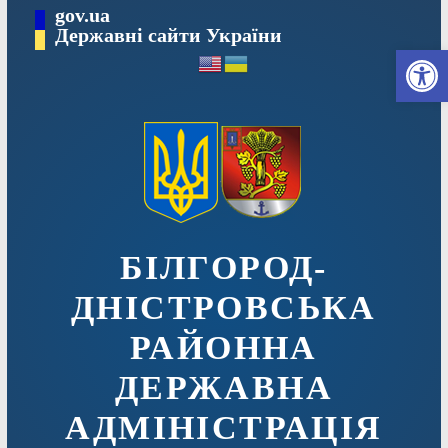
Перейти
gov.ua
до
Державні сайти України
Ві
вмісту
БІЛГОРОД-
ДНІСТРОВСЬКА
РАЙОННА
ДЕРЖАВНА
АДМІНІСТРАЦІЯ