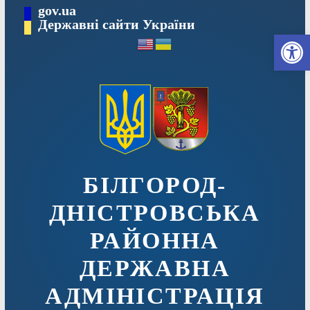
Перейти
gov.ua
до
Державні сайти України
Ві
вмісту
БІЛГОРОД-
ДНІСТРОВСЬКА
РАЙОННА
ДЕРЖАВНА
АДМІНІСТРАЦІЯ