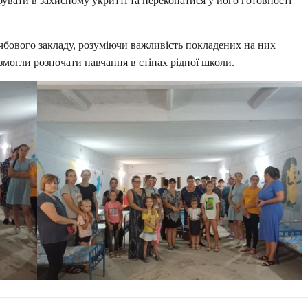
бувати в захисному укритті та переконатися у його готовності
чбового закладу, розуміючи важливість покладених на них
змогли розпочати навчання в стінах рідної школи.