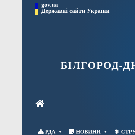
Перейти
gov.ua
до
Державні сайти України
вмісту
БІЛГОРОД-
РДА
НОВИНИ
СТРУ