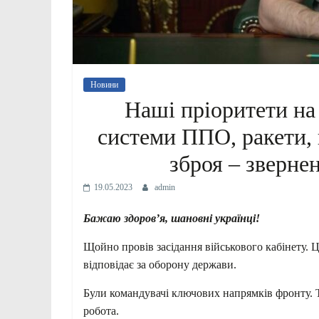
Новини
Наші пріоритети на
системи ППО, ракети, 
зброя – зверне
19.05.2023
admin
Бажаю здоровʼя, шановні українці!
Щойно провів засідання військового кабінету. 
відповідає за оборону держави.
Були командувачі ключових напрямків фронту. Т
робота.