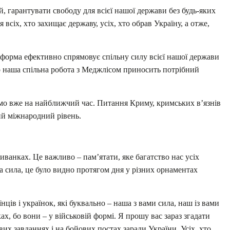
, гарантувати свободу для всієї нашої держави без будь-яких
 всіх, хто захищає державу, усіх, хто обрав Україну, а отже,
форма ефективно спрямовує спільну силу всієї нашої держави
о наша спільна робота з Меджлісом приносить потрібний
уємо вже на найближчий час. Питання Криму, кримських в’язнів
ий міжнародний рівень.
шиванках. Це важливо – пам’ятати, яке багатство нас усіх
ша сила, це було видно протягом дня у різних орнаментах
нців і українок, які буквально – наша з вами сила, наш із вами
х, бо вони – у військовій формі. Я прошу вас зараз згадати
ових завданнях і на бойових постах заради України. Усіх, хто