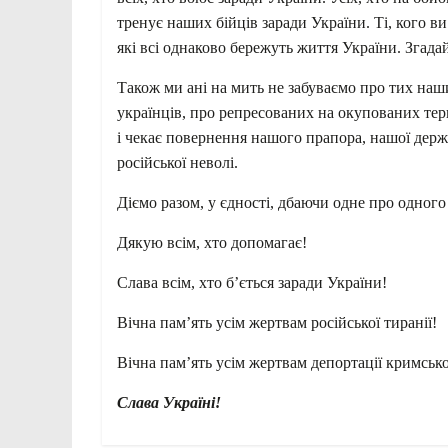
тренує наших бійців заради України. Ті, кого ви 
які всі однаково бережуть життя України. Згадайт
Також ми ані на мить не забуваємо про тих наш
українців, про репресованих на окупованих тери
і чекає повернення нашого прапора, нашої дер
російської неволі.
Діємо разом, у єдності, дбаючи одне про одного
Дякую всім, хто допомагає!
Слава всім, хто бʼється заради України!
Вічна памʼять усім жертвам російської тиранії!
Вічна памʼять усім жертвам депортації кримськ
Слава Україні!