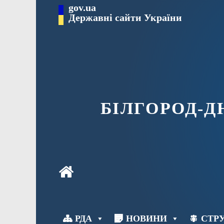
Перейти
gov.ua
до
Державні сайти України
вмісту
БІЛГОРОД-
РДА
НОВИНИ
СТРУ