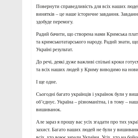
Повернути справедливість для всіх наших людей
винятків – це наше історичне завдання. Завдання
здобуде перемогу.
Радий бачити, що створена нами Кримська плат
та кримськотатарського народу. Радий знати, щ
Україні результат.
До речі, деякі дуже важливі спільні кроки гот
та всіх наших людей у Криму виводимо на нов
І ще одне.
Сьогодні багато українців і українок були у ви
обʼєднує. Україна – різноманітна, і в тому – на
вишиванок.
Але зараз я прошу вас усіх згадати про тих украї
захист. Багато наших людей не були у вишиванка
всіх, хто воює заради України. Усіх, хто на бой