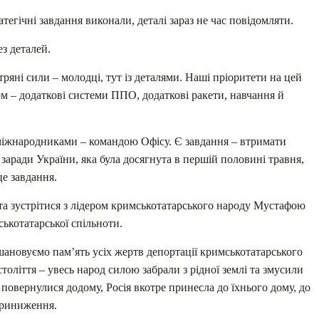
тегічні завдання виконали, деталі зараз не час повідомляти.
ез деталей.
ряні сили – молодці, тут із деталями. Наші пріоритети на цей
м – додаткові системи ППО, додаткові ракети, навчання й
міжнародниками – командою Офісу. Є завдання – втримати
заради України, яка була досягнута в першій половині травня,
е завдання.
та зустрітися з лідером кримськотатарського народу Мустафою
котатарської спільноти.
вшановуємо пам’ять усіх жертв депортації кримськотатарського
толіття – увесь народ силою забрали з рідної землі та змусили
повернулися додому, Росія вкотре принесла до їхнього дому, до
 приниження.