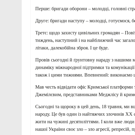
Перше: бригади оборони – молодці, головні стра
Друге: бригади наступу – молодці, готуємося, б
Третє: щодо захисту цивільних громадян – Повіт
тиждень, наступний і на найближчий час загало
літаки, далекобійна зброя. І це буде.
Провів сьогодні й ґрунтовну нараду з нашими 
динаміку міжнародної підтримки та комунікації 
також і цими тижнями. Впевнений: виконаємо ц
Мав честь відвідати офіс Кримської платформи 
Джемілєвим, представниками Меджлісу й кримсь
Сьогодні та щороку в цей день, 18 травня, ми 
народу. Це був один із найтяжчих злочинів ХХ с
жити на чужині десятиліттями. І коли вже люди 
нашої України своє зло – зло агресії, репресій,