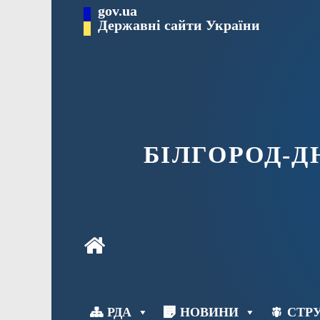
Перейти
gov.ua
до
Державні сайти України
вмісту
БІЛГОРОД-
РДА
НОВИНИ
СТРУ