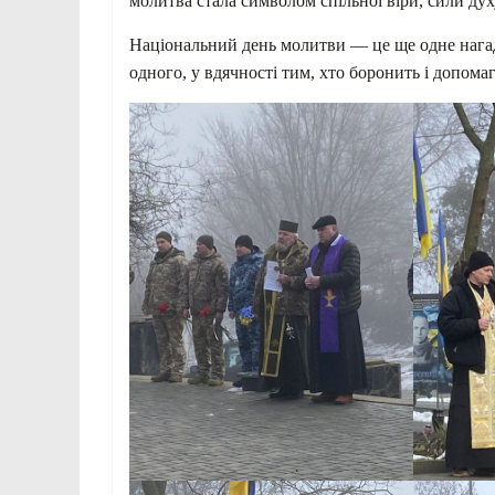
молитва стала символом спільної віри, сили духу
Національний день молитви — це ще одне нагад
одного, у вдячності тим, хто боронить і допомага