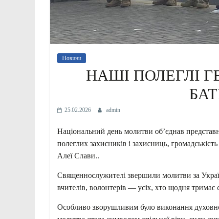
Новини
НАШІ ПОЛЕГЛІ ГЕ
БА
25.02.2026
admin
Національний день молитви об’єднав представни
полеглих захисників і захисниць, громадськість 
Алеї Слави..
Священнослужителі звершили молитви за Україну
вчителів, волонтерів — усіх, хто щодня тримає 
Особливо зворушливим було виконання духовно