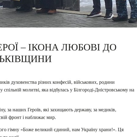
РОЇ – ІКОНА ЛЮБОВІ ДО
ТЬКІВЩИНИ
ків духовенства різних конфесій, військових, родини
у спільній молитві, яка відбулась у Білгороді-Дністровському на
, за наших Героїв, які захищають державу, за медиків,
свій фронт і наближає мир.
го гімну «Боже великий єдиний, нам Україну храни!». Ця