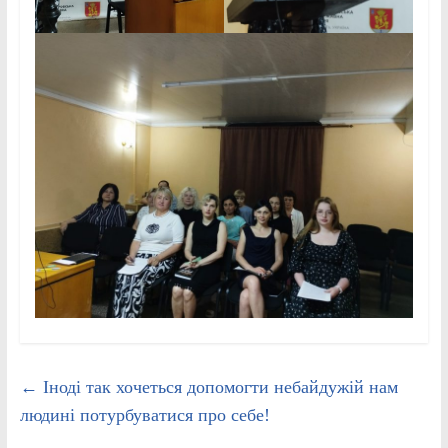
←
Іноді так хочеться допомогти небайдужій нам
людині потурбуватися про себе!