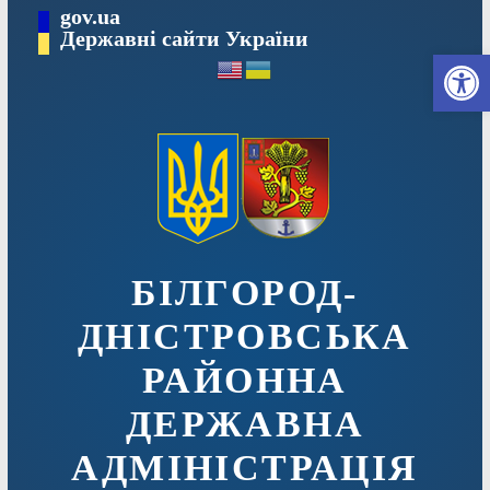
Перейти
gov.ua
до
Державні сайти України
Ві
вмісту
БІЛГОРОД-
ДНІСТРОВСЬКА
РАЙОННА
ДЕРЖАВНА
АДМІНІСТРАЦІЯ