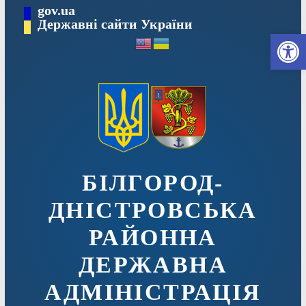
Перейти
gov.ua
до
Державні сайти України
Ві
вмісту
БІЛГОРОД-
ДНІСТРОВСЬКА
РАЙОННА
ДЕРЖАВНА
АДМІНІСТРАЦІЯ