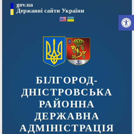
Перейти
gov.ua
до
Державні сайти України
Ві
вмісту
БІЛГОРОД-
ДНІСТРОВСЬКА
РАЙОННА
ДЕРЖАВНА
АДМІНІСТРАЦІЯ