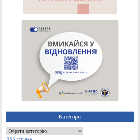
Категорії
Категорії
RSS стрічка