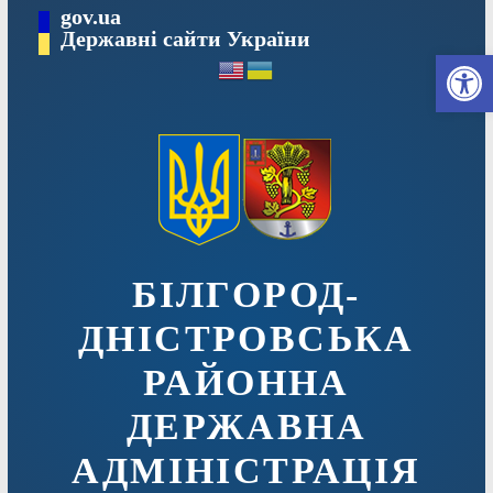
Перейти
gov.ua
до
Державні сайти України
Ві
вмісту
БІЛГОРОД-
ДНІСТРОВСЬКА
РАЙОННА
ДЕРЖАВНА
АДМІНІСТРАЦІЯ