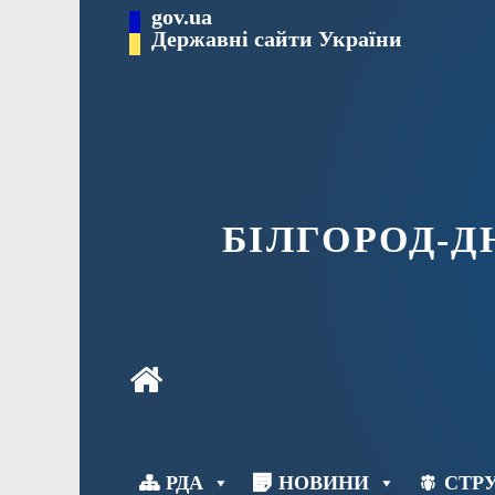
Перейти
gov.ua
до
Державні сайти України
вмісту
БІЛГОРОД-
РДА
НОВИНИ
СТРУ