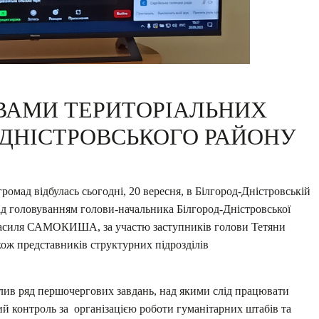
ОВАМИ ТЕРИТОРІАЛЬНИХ
-ДНІСТРОВСЬКОГО РАЙОНУ
ромад відбулась сьогодні, 20 вересня, в Білгород-Дністровській
під головуванням голови-начальника Білгород-Дністровської
ї Василя САМОКИША, за участю заступників голови Тетяни
представників структурних підрозділів
 ряд першочергових завдань, над якими слід працювати
й контроль за організацією роботи гуманітарних штабів та