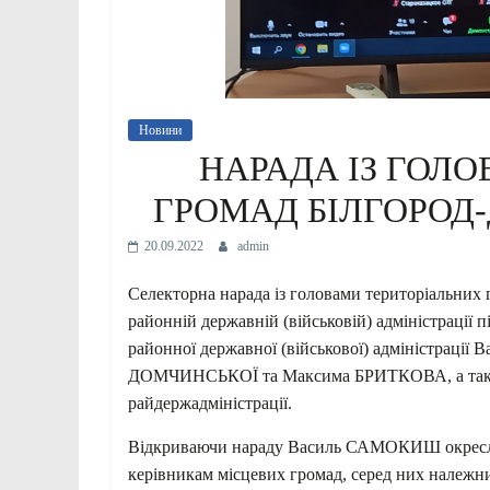
Новини
НАРАДА ІЗ ГОЛ
ГРОМАД БІЛГОРОД
20.09.2022
admin
Селекторна нарада із головами територіальних г
районній державній (військовій) адміністрації 
районної державної (військової) адміністраці
ДОМЧИНСЬКОЇ та Максима БРИТКОВА, а також 
райдержадміністрації.
Відкриваючи нараду Василь САМОКИШ окреслив
керівникам місцевих громад, серед них належни