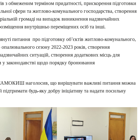
ів з обмеженим терміном придатності, прискорення підготовки
альної сфери та житлово-комунального господарства, створення
оріальній громаді на випадок виникнення надзвичайних
озміщення внутрішньо переміщених осіб та інші.
глянуті питання про підготовку об’єктів житлово-комунального,
 опалювального сезону 2022-2023 років, створення
надзвичайних ситуацій, створення додаткових місць для
и у законодавстві щодо порядку бронювання
ь САМОКИШ наголосив, що вирішувати важливі питання можна
й підтримати будь-яку добру ініціативу та надати посильну