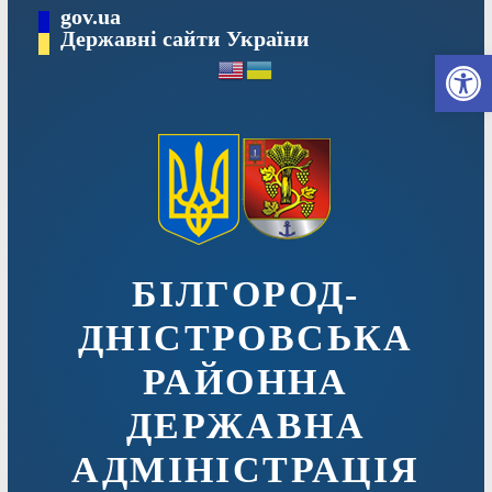
Перейти
gov.ua
до
Державні сайти України
Ві
вмісту
БІЛГОРОД-
ДНІСТРОВСЬКА
РАЙОННА
ДЕРЖАВНА
АДМІНІСТРАЦІЯ