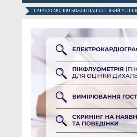
НАГАДУЄМО, ЩО КОЖЕН ПАЦІЄНТ ЯКИЙ УСПІШН