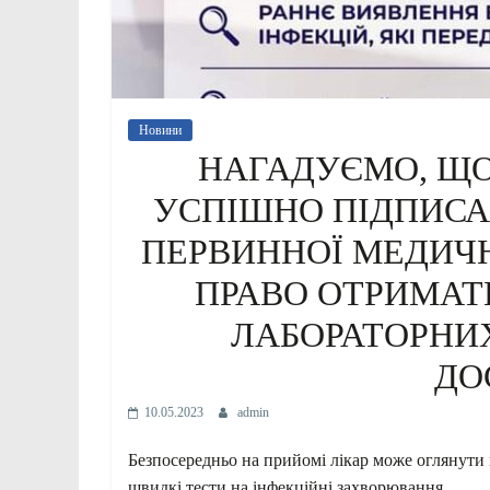
Новини
НАГАДУЄМО, ЩО
УСПІШНО ПІДПИСА
ПЕРВИННОЇ МЕДИЧН
ПРАВО ОТРИМАТ
ЛАБОРАТОРНИ
ДО
10.05.2023
admin
Безпосередньо на прийомі лікар може оглянути 
швидкі тести на інфекційні захворювання.