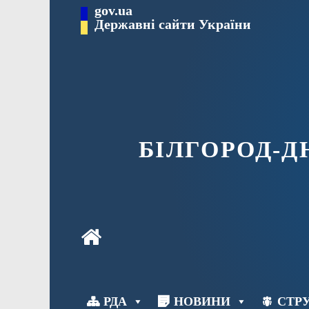
Перейти
gov.ua
до
Державні сайти України
вмісту
БІЛГОРОД-
РДА
НОВИНИ
СТРУ