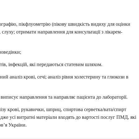
ографію, пікфлуометрію (пікову швидкість видиху для оцінки
 слуху; отримати направлення для консультації з лікарем-
поведінки;
тів, інфекцій, які передаються статевим шляхом.
ьний аналіз крові, сечі; аналіз рівня холестерину та глюкози в
виписує направлення та направляє пацієнта до лабораторії.
лізу крові, рукавички, шприц, спиртова серветка/вата/спирт
е усі витратні матеріали входять до вартості послуг ПМД, які
в’я України.