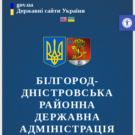
Перейти
gov.ua
до
Державні сайти України
Ві
вмісту
БІЛГОРОД-
ДНІСТРОВСЬКА
РАЙОННА
ДЕРЖАВНА
АДМІНІСТРАЦІЯ