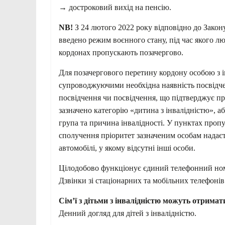
→ достроковий вихід на пенсію.
NB!
З 24 лютого 2022 року відповідно до Закон
введено режим воєнного стану, під час якого люд
кордонах пропускають позачергово.
Для позачергового перетину кордону особою з і
супроводжуючими необхідна наявність посвідчен
посвідчення чи посвідчення, що підтверджує при
зазначено категорію «дитина з інвалідністю», або
група та причина інвалідності. У пунктах проп
сполучення пріоритет зазначеним особам надає
автомобілі, у якому відсутні інші особи.
Цілодобово функціонує єдиний телефонний номе
Дзвінки зі стаціонарних та мобільних телефоні
Сім’ї з дітьми з інвалідністю можуть отримат
Денний догляд для дітей з інвалідністю.