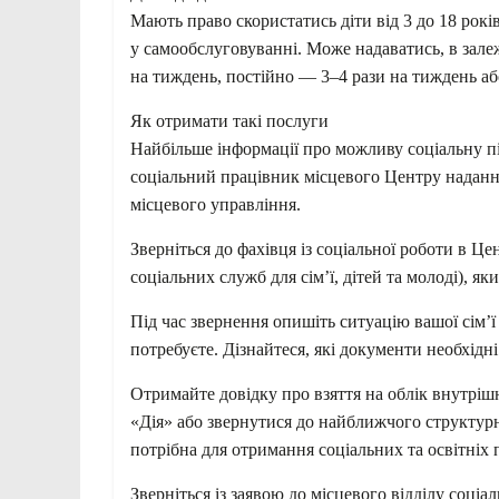
Мають право скористатись діти від 3 до 18 рокі
у самообслуговуванні. Може надаватись, в зале
на тиждень, постійно — 3–4 рази на тиждень аб
Як отримати такі послуги
Найбільше інформації про можливу соціальну пі
соціальний працівник місцевого Центру надання
місцевого управління.
Зверніться до фахівця із соціальної роботи в 
соціальних служб для сім’ї, дітей та молоді), як
Під час звернення опишіть ситуацію вашої сім’ї 
потребуєте. Дізнайтеся, які документи необхідн
Отримайте довідку про взяття на облік внутріш
«Дія» або звернутися до найближчого структурн
потрібна для отримання соціальних та освітніх 
Зверніться із заявою до місцевого відділу соціа