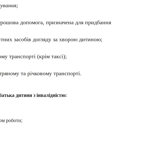
ування;
рошова допомога, призначена для придбання
ітних засобів догляду за хворою дитиною;
му транспорті (крім таксі);
тряному та річковому транспорті.
атька дитини з інвалідністю:
ом роботи;