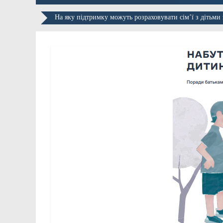
На яку підтримку можуть розраховувати сім’ї з дітьми 