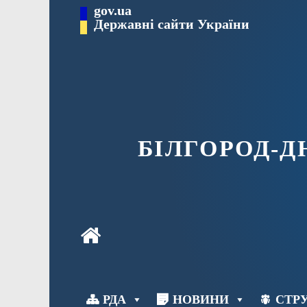
Перейти
gov.ua
до
Державні сайти України
вмісту
БІЛГОРОД-
РДА
НОВИНИ
СТРУ