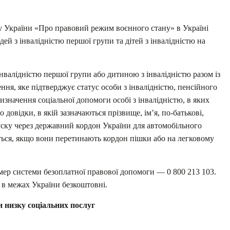
у України «Про правовий режим воєнного стану» в Україні
ей з інвалідністю першої групи та дітей з інвалідністю на
нвалідністю першої групи або дитиною з інвалідністю разом із
ня, яке підтверджує статус особи з інвалідністю, пенсійного
значення соціальної допомоги особі з інвалідністю, в яких
 довідки, в якій зазначаються прізвище, ім’я, по-батькові,
уску через державний кордон України для автомобільного
ться, якщо вони перетинають кордон пішки або на легковому
р системи безоплатної правової допомоги — 0 800 213 103.
в в межах України безкоштовні.
и низку соціальних послуг