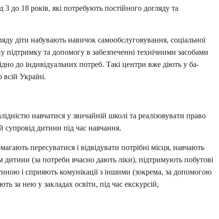
д 3 до 18 років, які потребують постійного догляду та
гляду діти набувають навичок самообслуговування, соціальної
чну підтримку та допомогу в забезпеченні технічними засобами
відно до індивідуальних потреб. Такі центри вже діють у ба-
 всій Україні.
алідністю навчатися у звичайній школі та реалізовувати право
ий супровід дитини під час навчання.
магають пересуватися і відвідувати потрібні місця, навчають
ям дитини (за потреби вчасно дають ліки), підтримують побутові
иною і сприяють комунікації з іншими (зокрема, за допомогою
ть за нею у закладах освіти, під час екскурсій,