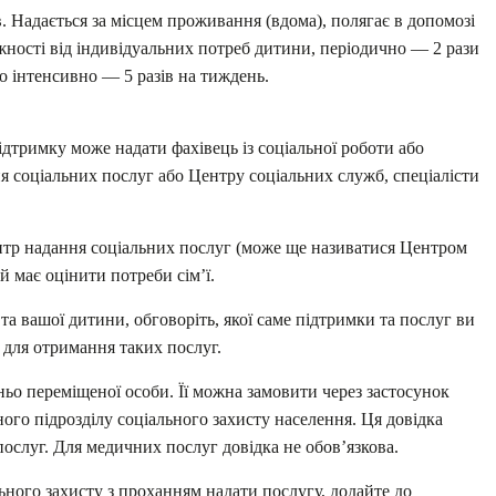
в. Надається за місцем проживання (вдома), полягає в допомозі
жності від індивідуальних потреб дитини, періодично — 2 рази
о інтенсивно — 5 разів на тиждень.
дтримку може надати фахівець із соціальної роботи або
 соціальних послуг або Центру соціальних служб, спеціалісти
Центр надання соціальних послуг (може ще називатися Центром
ий має оцінити потреби сім’ї.
та вашої дитини, обговоріть, якої саме підтримки та послуг ви
і для отримання таких послуг.
ньо переміщеної особи. Її можна замовити через застосунок
ого підрозділу соціального захисту населення. Ця довідка
послуг. Для медичних послуг довідка не обов’язкова.
льного захисту з проханням надати послугу, додайте до