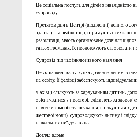
Це соціальна послуга для дітей з інвалідністю ві
супроводу
Протягом дня в Центрі (відділенні) денного до
адаптації та реабілітації, отримують психологі
реабілітації, мають організоване дозвілля відпо
гатьох громадах, їх продовжують створювати по
Супровід під час інклюзивного навчання
Це соціальна послуга, яка дозволяє дитині з інв
на освіту. Її фахівці забезпечують індивідуальн
Фахівці слідкують за харчуванням дитини, допо
орієнтуватися у просторі, слідкують за здоров’
навички самообслуговування, спілкуються з дит
жестової мови), супроводжують дитину і слідкую
навчальних поїздок тощо.
Догляд вдома