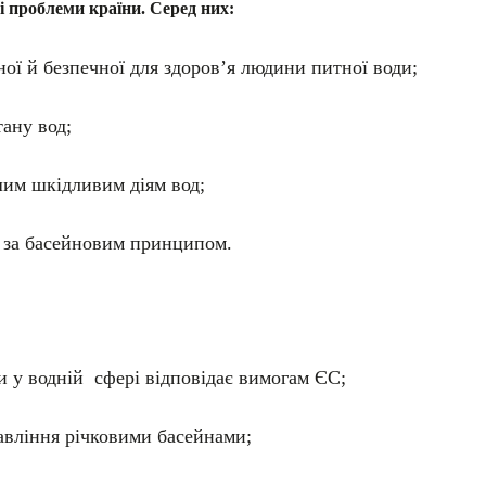
і проблеми країни. Серед них:
ної й безпечної для здоров’я людини питної води;
тану вод;
шим шкідливим діям вод;
 за басейновим принципом.
и у водній сфері відповідає вимогам ЄС;
равління річковими басейнами;