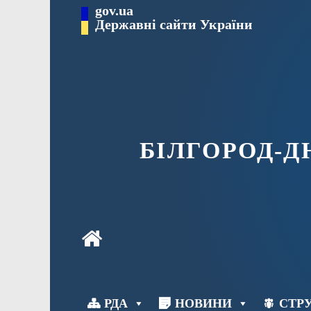
Перейти
gov.ua
до
Державні сайти України
вмісту
БІЛГОРОД-
РДА
НОВИНИ
СТРУ