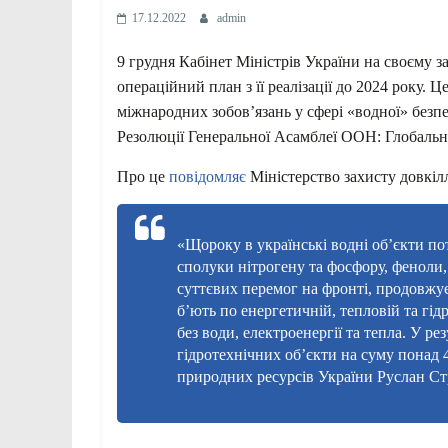
17.12.2022
admin
9 грудня Кабінет Міністрів України на своєму з
операційний план з її реалізації до 2024 року
міжнародних зобов’язань у сфері «водної» безп
Резолюції Генеральної Асамблеї ООН: Глобальні 
Про це
повідомляє
Міністерство захисту довкіл
«Щороку в українські водні об’єкти п
сполуки нітрогену та фосфору, феноли,
суттєвих перемог на фронті, продовжу
б’ють по енергетичній, тепловій та гі
без води, електроенергії та тепла. У р
гідротехнічних об’єкти на суму понад 
природних ресурсів України Руслан Ст