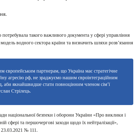
ня.
о потребувала такого важливого документа у сфері управління
модель водного сектора країни та визначить шляхи розв’язання
м європейським партнерам, що Україна має стратегічне
ойну агресію рф, не зраджуємо нашим євроінтеграційним
д, аби якнайшвидше стати повноцінним членом сім’ї
слан Стрілець.
ди національної безпеки і оборони України «Про виклики і
ній сфері та першочергові заходи щодо їх нейтралізації»,
 23.03.2021 № 111.