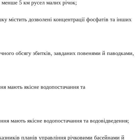
 менше 5 км русел малих річок;
ку містить дозволені концентрації фосфатів та інших
чного обсягу збитків, завданих повенями й паводками,
ння мають якісне водопостачання та
ення мають якісне водопостачання та водовідведення;
казників планів управління річковими басейнами й