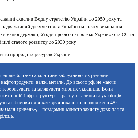
асіданні схвалив Водну стратегію України до 2050 року та
. Це надважливий документ для України на шляху виконання
еки нашої держави, Угоди про асоціацію між Україною та ЄС та
цілі сталого розвитку до 2030 року.
ля та природних ресурсів України.
отрапляє близько 2 млн тонн забруднюючих речовин –
 нафтопродукти, важкі метали. До всього рф, не маючи
є тероризувати та залякувати мирних українців. Вони
дротехнічній інфраструктурі. Прагнуть залишити українців
езультаті бойових дій вже зруйновано та пошкоджено 482
400 млн гривень», – повідомив Міністр захисту довкілля та
рілець.