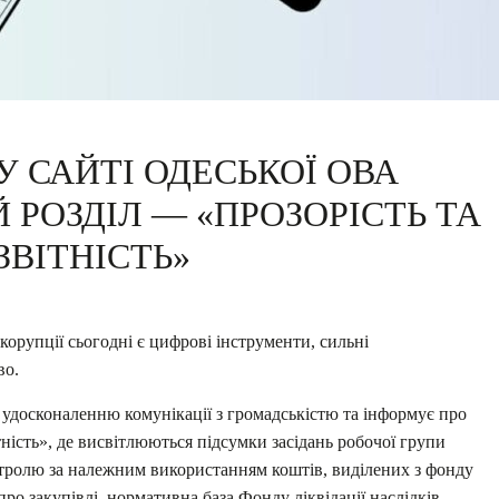
 САЙТІ ОДЕСЬКОЇ ОВА
РОЗДІЛ — «ПРОЗОРІСТЬ ТА
ЗВІТНІСТЬ»
корупції сьогодні є цифрові інструменти, сильні
во.
 удосконаленню комунікації з громадськістю та інформує про
тність», де висвітлюються підсумки засідань робочої групи
нтролю за належним використанням коштів, виділених з фонду
ї про закупівлі, нормативна база Фонду ліквідації наслідків