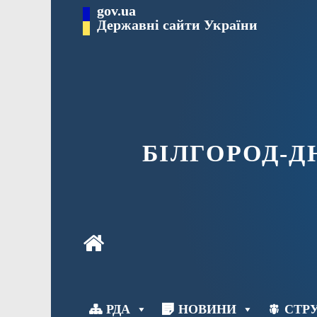
Перейти
gov.ua
до
Державні сайти України
вмісту
БІЛГОРОД-
РДА
НОВИНИ
СТРУ