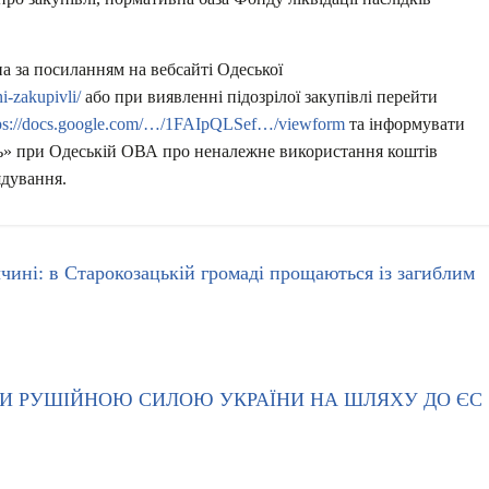
 за посиланням на вебсайті Одеської
i-zakupivli/
або при виявленні підозрілої закупівлі перейти
tps://docs.google.com/…/1FAIpQLSef…/viewform
та інформувати
сть» при Одеській ОВА про неналежне використання коштів
ядування.
ині: в Старокозацькій громаді прощаються із загиблим
ТИ РУШІЙНОЮ СИЛОЮ УКРАЇНИ НА ШЛЯХУ ДО ЄС