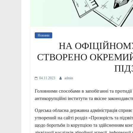
Новини
НА ОФІЦІЙНОМУ
СТВОРЕНО ОКРЕМИЙ 
ПІД
04.11.2023
admin
Головними способами в запобіганні та протидії 
антикорупційні інститути та якісне законодавст
Одеська обласна
державна адміністрація сприяє
утворений на сайті розділ «Прозорість та підзві
щодо боротьби із корупцією та здійсненням ко
ліквідації наслідків збройної агресії, інформаці