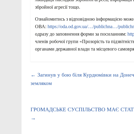
збройної агресії тощо.
Ознайомитись з відповідною інформацією можна
ОВА:
https://oda.od.gov.ua/…/publichna…/publichn
одразу до заповнення форми за посиланням:
ht
членів робочої групи «Прозорість та підзвітні
органами державної влади та місцевого самовр
←
Загинув у бою біля Курдюмівки на Донечч
земляком
ГРОМАДСЬКЕ СУСПІЛЬСТВО МАЄ СТА
→