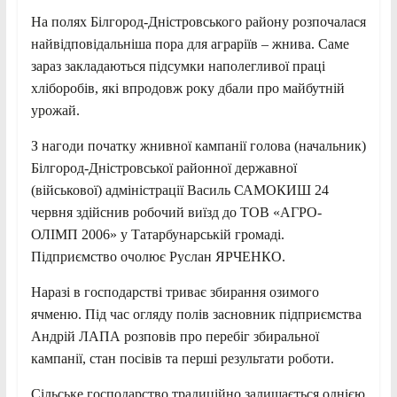
На полях Білгород-Дністровського району розпочалася
найвідповідальніша пора для аграріїв – жнива. Саме
зараз закладаються підсумки наполегливої праці
хліборобів, які впродовж року дбали про майбутній
урожай.
З нагоди початку жнивної кампанії голова (начальник)
Білгород-Дністровської районної державної
(військової) адміністрації Василь САМОКИШ 24
червня здійснив робочий виїзд до ТОВ «АГРО-
ОЛІМП 2006» у Татарбунарській громаді.
Підприємство очолює Руслан ЯРЧЕНКО.
Наразі в господарстві триває збирання озимого
ячменю. Під час огляду полів засновник підприємства
Андрій ЛАПА розповів про перебіг збиральної
кампанії, стан посівів та перші результати роботи.
Сільське господарство традиційно залишається однією