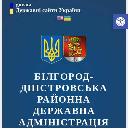
Перейти
gov.ua
до
Державні сайти України
Ві
вмісту
БІЛГОРОД-
ДНІСТРОВСЬКА
РАЙОННА
ДЕРЖАВНА
АДМІНІСТРАЦІЯ