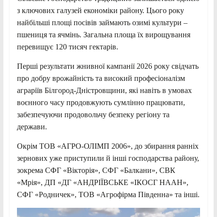
з ключових галузей економіки району. Цього року
найбільші площі посівів займають озимі культури –
пшениця та ячмінь. Загальна площа їх вирощування
перевищує 120 тисяч гектарів.
Перші результати жнивної кампанії 2026 року свідчать
про добру врожайність та високий професіоналізм
аграріїв Білгород-Дністровщини, які навіть в умовах
воєнного часу продовжують сумлінно працювати,
забезпечуючи продовольчу безпеку регіону та
держави.
Окрім ТОВ «АГРО-ОЛІМП 2006», до збирання ранніх
зернових уже приступили й інші господарства району,
зокрема СФГ «Вікторія», СФГ «Балкани», СВК
«Мрія», ДП «ДГ «АНДРІЇВСЬКЕ «ІКОСГ НААН»,
СФГ «Родничек», ТОВ «Агрофірма Південна» та інші.