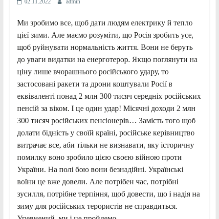
02.11.2022
admin
Ми зробимо все, щоб дати людям електрику й тепло
цієї зими. Але маємо розуміти, що Росія зробить усе,
щоб руйнувати нормальність життя. Вони не беруть
до уваги видатки на енерготерор. Якщо поглянути на
ціну лише вчорашнього російського удару, то
застосовані ракети та дрони коштували Росії в
еквіваленті понад 2 млн 300 тисяч середніх російських
пенсій за віком. І це один удар! Місячні доходи 2 млн
300 тисяч російських пенсіонерів… Замість того щоб
долати бідність у своїй країні, російське керівництво
витрачає все, аби тільки не визнавати, яку історичну
помилку воно зробило цією своєю війною проти
України. На полі бою вони безнадійні. Українські
воїни це вже довели. Але потрібен час, потрібні
зусилля, потрібне терпіння, щоб довести, що і надія на
зиму для російських терористів не справдиться.
Упевнений, ми і це пройдемо.