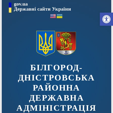
Перейти
gov.ua
до
Державні сайти України
Ві
вмісту
БІЛГОРОД-
ДНІСТРОВСЬКА
РАЙОННА
ДЕРЖАВНА
АДМІНІСТРАЦІЯ