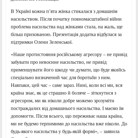
В Україні кожна п’ята жінка стикалася з домашнім
насильством. Після початку повномасштабної війни
проблема насильства над жінками стала, на жаль, ще
більш прихованою. Презентація додатка відбулася за
підтримки Олени Зеленської.
«Наше протистояння російському агресору – не привід
забувати про невоєнне насильство, не привід
применшувати його шкоду чи думати, що буде якийсь
спеціально визначений час для боротьби з ним.
Навпаки, цей час – саме зараз. Нині, коли всі ми, вся
країна знає, як це страшно й боляче – зіткнутися з
агресором, ми як ніколи добре можемо зрозуміти
постраждалих від домашнього насильства. І маємо їм
допомогти. Після всього, що переживає наша країна,
ми не будемо терпимими до насильства вже ніколи. До
будь-якого насильства у будь-якій формі», – заявила