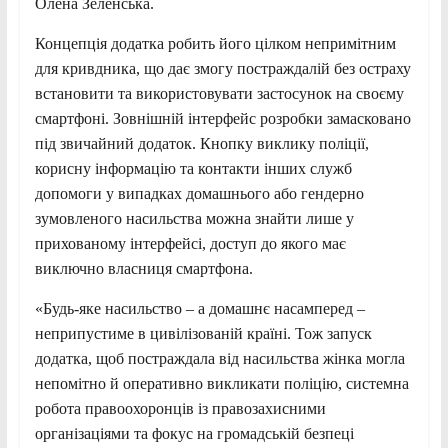
Олена Зеленська.
Концепція додатка робить його цілком непримітним
для кривдника, що дає змогу постраждалій без остраху
встановити та використовувати застосунок на своєму
смартфоні. Зовнішній інтерфейс розробки замасковано
під звичайний додаток. Кнопку виклику поліції,
корисну інформацію та контакти інших служб
допомоги у випадках домашнього або гендерно
зумовленого насильства можна знайти лише у
прихованому інтерфейсі, доступ до якого має
виключно власниця смартфона.
«Будь-яке насильство – а домашнє насамперед –
неприпустиме в цивілізованій країні. Тож запуск
додатка, щоб постраждала від насильства жінка могла
непомітно й оперативно викликати поліцію, системна
робота правоохоронців із правозахисними
організаціями та фокус на громадській безпеці