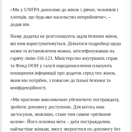
«Ми у UNFPA доносимо до жінок і дівчат, чоловіків і
хлопців, що будь-яке насильство неприйнятне», –
додав він.
Назву додатка не розголошують задля безпеки жінок,
які ним користуватимуться. Дізнатися подробиці щодо
назви та встановлення можна, зателефонувавши на
гарячу лінію 116-123. Міністерство внутрішніх справ
та Фонд ООН у галузі народонаселення планують
поширення інформації про додаток серед тих жінок,
яким він потрібен, з повагою до їхньої безпеки та
конфіденційності.
«Ми прагнемо максимально убезпечити постраждалу,
зробити допомогу доступною. Для когось наш
застосунок, можливо, стане тим самим «рятівним
колом». Його основна мета – дати постраждалим,
найчастіше жінкам, змогу звернутися по допомогу без