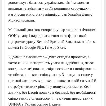
допоможуть багатьом українським сім’ям здолати
виклики та зміцніти у своїх родинних стосунках», –
наголосив міністр внутрішніх справ України Денис
Монастирський.
Мобільний додаток створено у партнерстві з Фондом
ООН у галузі народонаселення та за фінансової
підтримки уряду Великої Британії. Завантажити його
можна і в Google Play, і в App Store.
«Домашнє насильство – дуже складна проблема, і
часто жінки не звертають уваги на «дрібниці», як-от
контроль телефона, перевірка особистих повідомлень
чи обмеження кола спілкування. Застосунок стане у
пригоді саме тим, хто вже опинився в такій ситуації й
потребує «тихих» рішень у пошуку допомоги: без
дзвінка, без історії пошуку в браузері, без необхідності
спілкування з оператором», – зазначив представник
UNFPA в Україні Хайме Надаль.