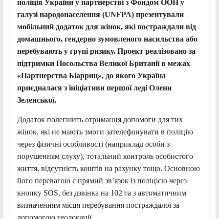
поліція України у партнерстві з Фондом ООН у
галузі народонаселення (UNFPA) презентували
мобільний додаток для жінок, які постраждали від
домашнього, гендерно зумовленого насильства або
перебувають у групі ризику. Проект реалізовано за
підтримки Посольства Великої Британії в межах
«Партнерства Біарриц», до якого Україна
приєдналася з ініціативи першої леді Олени
Зеленської.
Додаток полегшить отримання допомоги для тих
жінок, які не мають змоги зателефонувати в поліцію
через фізичні особливості (наприклад особи з
порушенням слуху), тотальний контроль особистого
життя, відсутність коштів на рахунку тощо. Основною
його перевагою є прямий зв’язок із поліцією через
кнопку SOS, без дзвінка на 102 та з автоматичним
визначенням місця перебування постраждалої за
допомогою геолокації.