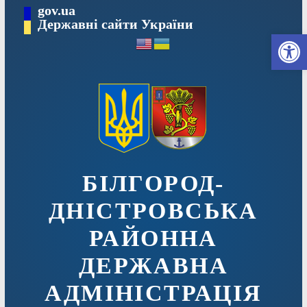
Перейти
gov.ua
до
Державні сайти України
Ві
вмісту
БІЛГОРОД-
ДНІСТРОВСЬКА
РАЙОННА
ДЕРЖАВНА
АДМІНІСТРАЦІЯ