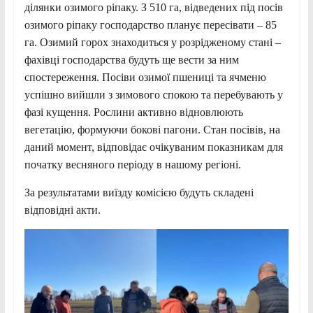
ділянки озимого ріпаку. З 510 га, відведених під посів
озимого ріпаку господарство планує пересівати – 85
га. Озимий горох знаходиться у розрідженому стані –
фахівці господарства будуть ще вести за ним
спостереження. Посіви озимої пшениці та ячменю
успішно вийшли з зимового спокою та перебувають у
фазі кущення. Рослини активно відновлюють
вегетацію, формуючи бокові пагони. Стан посівів, на
даний момент, відповідає очікуваним показникам для
початку весняного періоду в нашому регіоні.
За результатами виїзду комісією будуть складені
відповідні акти.