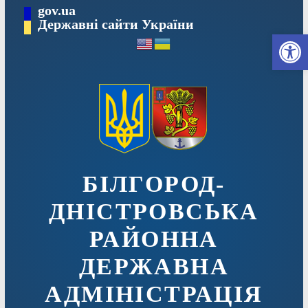
Перейти
gov.ua
до
Державні сайти України
Ві
вмісту
БІЛГОРОД-
ДНІСТРОВСЬКА
РАЙОННА
ДЕРЖАВНА
АДМІНІСТРАЦІЯ