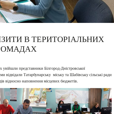
ІЗИТИ В ТЕРИТОРІАЛЬНИХ
РОМАДАХ
их увійшли представники Білгород-Дністровської
ами відвідали Татарбунарську міську та Шабівську сільські ради
дів відносно наповнення місцевих бюджетів.