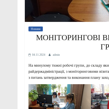
Новини
МОНІТОРИНГОВІ В
Г
04.11.2024
admin
На минулому тижні робочі групи, до складу як
райдержадміністрації, з моніторинговими візит
з питань затвердження та виконання плану захо