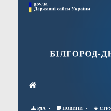
Перейти
gov.ua
до
Державні сайти України
вмісту
БІЛГОРОД-
РДА
НОВИНИ
СТРУ