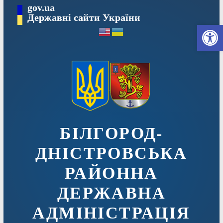
Перейти
gov.ua
до
Державні сайти України
Ві
вмісту
БІЛГОРОД-
ДНІСТРОВСЬКА
РАЙОННА
ДЕРЖАВНА
АДМІНІСТРАЦІЯ