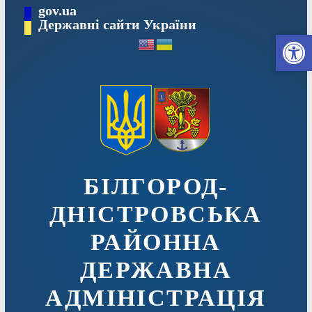
Перейти
gov.ua
до
Державні сайти України
Ві
вмісту
БІЛГОРОД-
ДНІСТРОВСЬКА
РАЙОННА
ДЕРЖАВНА
АДМІНІСТРАЦІЯ