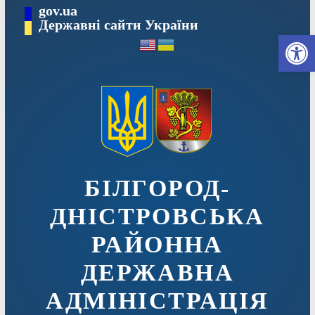
Перейти
gov.ua
до
Державні сайти України
Ві
вмісту
БІЛГОРОД-
ДНІСТРОВСЬКА
РАЙОННА
ДЕРЖАВНА
АДМІНІСТРАЦІЯ