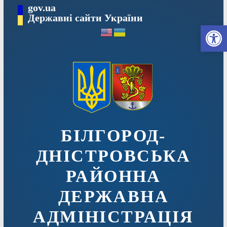
Перейти
gov.ua
до
Державні сайти України
Ві
вмісту
БІЛГОРОД-
ДНІСТРОВСЬКА
РАЙОННА
ДЕРЖАВНА
АДМІНІСТРАЦІЯ