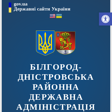
Перейти
gov.ua
до
Державні сайти України
Ві
вмісту
БІЛГОРОД-
ДНІСТРОВСЬКА
РАЙОННА
ДЕРЖАВНА
АДМІНІСТРАЦІЯ