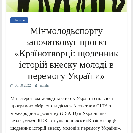
Новини
Мінмолодьспорту
започатковує проєкт
«Країнотворці: щоденник
історій внеску молоді в
перемогу України»
05.10.2022
admin
Міністерством молоді та спорту України спільно з
програмою «Мріємо та діємо» Агенством США з
міжнародного розвитку (USAID) в Україні, що
реалізується IREX, запущено проєкт «Країнотворці:
щоденник історій внеску молоді в перемогу України»,