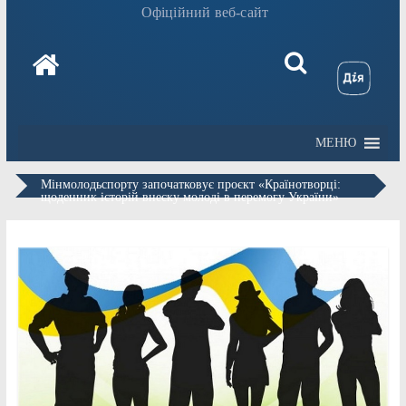
Офіційний веб-сайт
МЕНЮ
Мінмолодьспорту започатковує проєкт «Країнотворці:
щоденник історій внеску молоді в перемогу України»