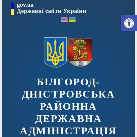
Перейти
gov.ua
до
Державні сайти України
Ві
вмісту
БІЛГОРОД-
ДНІСТРОВСЬКА
РАЙОННА
ДЕРЖАВНА
АДМІНІСТРАЦІЯ