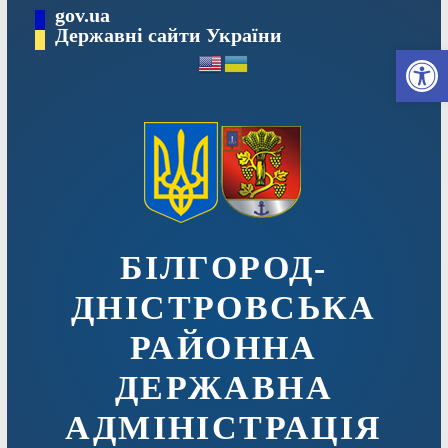
Перейти
gov.ua
до
Державні сайти України
Ві
вмісту
БІЛГОРОД-
ДНІСТРОВСЬКА
РАЙОННА
ДЕРЖАВНА
АДМІНІСТРАЦІЯ