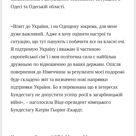
Одесі та Одеській області.
«Візит до України, і на Одещину зокрема, для мене
дуже важливий. Адже я хочу оцінити настрої та
ситуацію, що тут панують і побачити все на власні очі.
Я підтримую Україну і вважаю її частиною
європейської сім`ї і моя політична сила є найбільш
дружньою по відношенню до вашої держави. Опісля
повернення до Німеччини за результати моєї подорожі
буде складено звіт та визначено нові напрямки
підтримки України. Бо я переконана що в інтересах
Бундестагу не допустити успіху росії в загарбницькій
війні», – наголосила Віце-президент німецького
Бундестагу Катрін Гьорінг-Екардт.