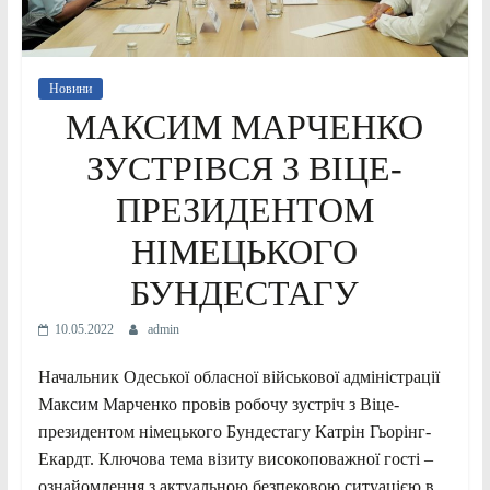
Новини
МАКСИМ МАРЧЕНКО
ЗУСТРІВСЯ З ВІЦЕ-
ПРЕЗИДЕНТОМ
НІМЕЦЬКОГО
БУНДЕСТАГУ
10.05.2022
admin
Начальник Одеської обласної військової адміністрації
Максим Марченко провів робочу зустріч з Віце-
президентом німецького Бундестагу Катрін Гьорінг-
Екардт. Ключова тема візиту високоповажної гості –
ознайомлення з актуальною безпековою ситуацією в