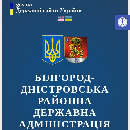
Перейти
gov.ua
до
Державні сайти України
Ві
вмісту
БІЛГОРОД-
ДНІСТРОВСЬКА
РАЙОННА
ДЕРЖАВНА
АДМІНІСТРАЦІЯ