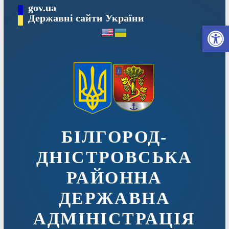
Перейти
gov.ua
до
Державні сайти України
Ві
вмісту
БІЛГОРОД-
ДНІСТРОВСЬКА
РАЙОННА
ДЕРЖАВНА
АДМІНІСТРАЦІЯ